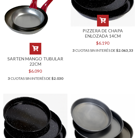
PIZZERA DE CHAPA
ENLOZADA 14CM
$6.190
3
CUOTAS SIN INTERÉS DE
$2.063,33
SARTEN MANGO TUBULAR
22CM
$6.090
3
CUOTAS SIN INTERÉS DE
$2.030