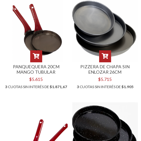
PANQUEQUERA 20CM
PIZZERA DE CHAPA SIN
MANGO TUBULAR
ENLOZAR 26CM
$5.615
$5.715
3
CUOTAS SIN INTERÉS DE
$1.871,67
3
CUOTAS SIN INTERÉS DE
$1.905