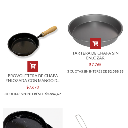
TARTERA DE CHAPA SIN
ENLOZAR
$7.765
3
CUOTAS SIN INTERÉS DE
$2.588,33
PROVOLETERA DE CHAPA
ENLOZADA CON MANGO DE
MADERA
$7.670
3
CUOTAS SIN INTERÉS DE
$2.556,67