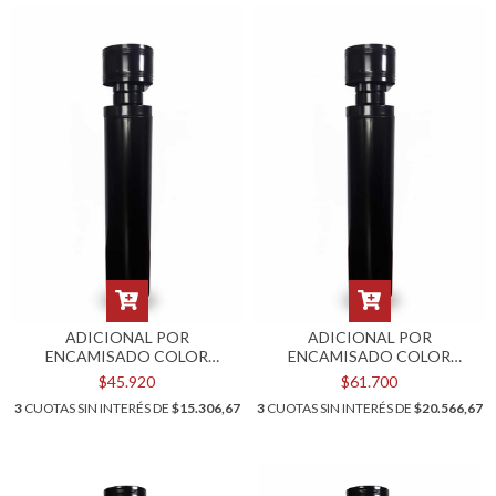
ADICIONAL POR
ADICIONAL POR
ENCAMISADO COLOR
ENCAMISADO COLOR
NEGRO PARA KIT POR
NEGRO PARA KIT POR
$45.920
$61.700
TECHO DE 6"
TECHO DE 8"
3
CUOTAS SIN INTERÉS DE
$15.306,67
3
CUOTAS SIN INTERÉS DE
$20.566,67