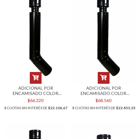
ADICIONAL POR
ADICIONAL POR
ENCAMISADO COLOR
ENCAMISADO COLOR
NEGRO PARA KIT POR PARED
NEGRO PARA KIT POR PARED
$66.320
$68.560
DE 4"
DE 5"
3
CUOTAS SIN INTERÉS DE
$22.106,67
3
CUOTAS SIN INTERÉS DE
$22.853,33