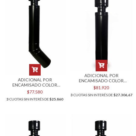
ADICIONAL POR
ADICIONAL POR
ENCAMISADO COLOR
ENCAMISADO COLOR
NEGRO PARA KIT POR
$81.920
NEGRO PARA KIT POR PARED
TECHO DE 10"
$77.580
DE 6"
3
CUOTAS SIN INTERÉS DE
$27.306,67
3
CUOTAS SIN INTERÉS DE
$25.860