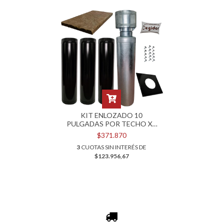
KIT ENLOZADO 10
PULGADAS POR TECHO X3
METROS
$371.870
3
CUOTAS SIN INTERÉS DE
$123.956,67