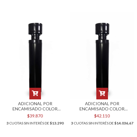
ADICIONAL POR
ADICIONAL POR
ENCAMISADO COLOR
ENCAMISADO COLOR
NEGRO PARA KIT POR
NEGRO PARA KIT POR
$39.870
$42.110
TECHO DE 4"
TECHO DE 5"
3
CUOTAS SIN INTERÉS DE
$13.290
3
CUOTAS SIN INTERÉS DE
$14.036,67