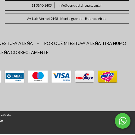
11 3140-1403
info@conductohogar.com.ar
Av. Luis Vernet 2198 - Monte grande - Buenos Aires
 ESTUFA A LEÑA
POR QUÉ MI ESTUFA A LEÑA TIRA HUMO
 LEÑA CORRECTAMENTE
rvados.
to