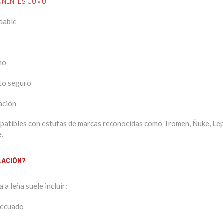
ONENTES COMO:
idable
mo
to seguro
ación
atibles con estufas de marcas reconocidas como Tromen, Ñuke, Lep
e.
ALACIÓN?
 a leña suele incluir:
adecuado