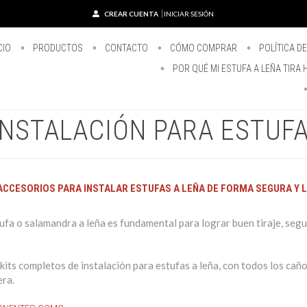
CREAR CUENTA
INICIAR SESIÓN
CIO
PRODUCTOS
CONTACTO
CÓMO COMPRAR
POLÍTICA D
POR QUÉ MI ESTUFA A LEÑA TIRA
 INSTALACIÓN PARA ESTUFA
ACCESORIOS PARA INSTALAR ESTUFAS A LEÑA DE FORMA SEGURA Y L
ufa o salamandra a leña es fundamental para lograr buen tiraje, seg
s completos de instalación para estufas a leña, con todos los caño
era.