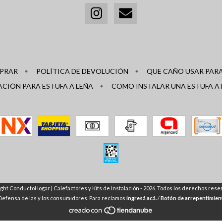
PRAR
POLÍTICA DE DEVOLUCIÓN
QUE CAÑO USAR PARA
ACIÓN PARA ESTUFA A LEÑA
COMO INSTALAR UNA ESTUFA A
ght ConductoHogar | Calefactores y Kits de Instalación - 2026. Todos los derechos rese
Defensa de las y los consumidores. Para reclamos
ingresá acá.
/
Botón de arrepentimien